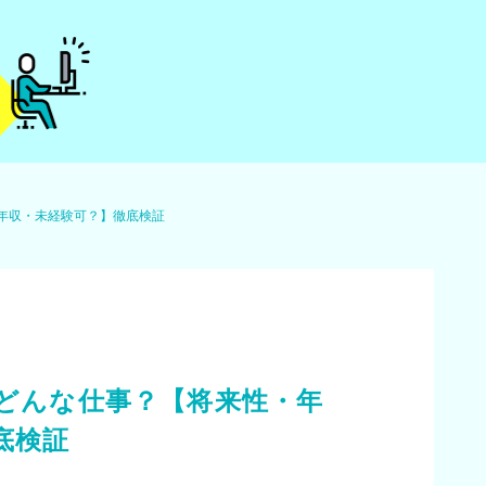
・年収・未経験可？】徹底検証
てどんな仕事？【将来性・年
底検証